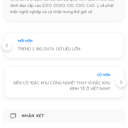
lãnh đạo cấp cao (CEO, DCEO, CIO, CDO, CxO...), về phát
triển nghề nghiệp và cá nhân trong thế giới số
MỚI HƠN
TREND 1: BIG DATA: DỮ LIỆU LỚN
CŨ HƠN
NÊN CÓ "ĐẶC KHU CÔNG NGHỆ" THAY VÌ ĐẶC KHU
KINH TẾ Ở VIỆT NAM?
NHẬN XÉT