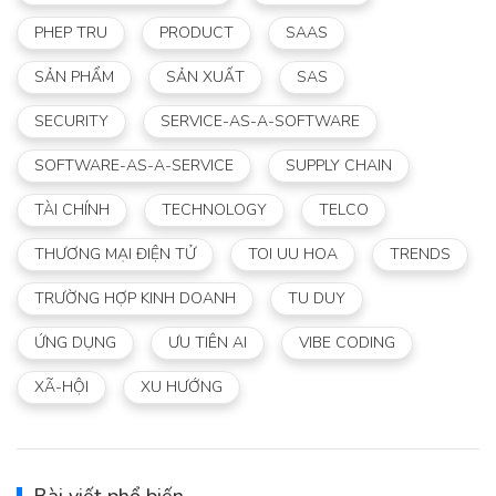
PHEP TRU
PRODUCT
SAAS
SẢN PHẨM
SẢN XUẤT
SAS
SECURITY
SERVICE-AS-A-SOFTWARE
SOFTWARE-AS-A-SERVICE
SUPPLY CHAIN
TÀI CHÍNH
TECHNOLOGY
TELCO
THƯƠNG MẠI ĐIỆN TỬ
TOI UU HOA
TRENDS
TRƯỜNG HỢP KINH DOANH
TU DUY
ỨNG DỤNG
ƯU TIÊN AI
VIBE CODING
XÃ-HỘI
XU HƯỚNG
Bài viết phổ biến