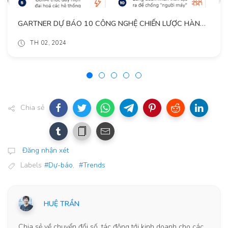
GARTNER DỰ BÁO 10 CÔNG NGHỆ CHIẾN LƯỢC HÀNG ĐẦU NĂM 2024 VÀ XA HƠN
TH 02, 2024
Chia sẻ
Đăng nhận xét
Labels
#Dự-báo
,
#Trends
HUỆ TRẦN
Chia sẻ về chuyển đổi số, tác động tới kinh doanh cho các