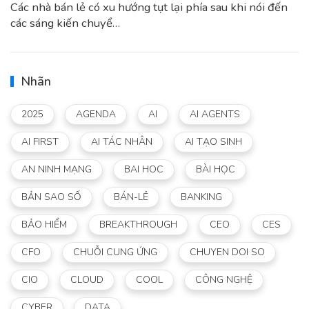
Các nhà bán lẻ có xu hướng tụt lại phía sau khi nói đến
các sáng kiến chuyể…
Nhãn
2025
AGENDA
AI
AI AGENTS
AI FIRST
AI TÁC NHÂN
AI TẠO SINH
AN NINH MẠNG
BAI HOC
BÀI HỌC
BẢN SAO SỐ
BÁN-LẺ
BANKING
BẢO HIỂM
BREAKTHROUGH
CEO
CES
CFO
CHUỖI CUNG ỨNG
CHUYEN DOI SO
CIO
CLOUD
COOL
CÔNG NGHỆ
CYBER
DATA