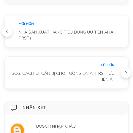
MỚI HƠN
NHÀ SẢN XUẤT HÀNG TIÊU DÙNG ƯU TIÊN AI (AI
FIRST)
CŨ HƠN
BCG: CÁCH CHUẨN BỊ CHO TƯƠNG LAI AI-FIRST (ƯU
TIÊN AI)
NHẬN XÉT
BOSCH NHẬP KHẨU