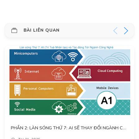
BÀI LIÊN QUAN
PHẦN 2: LÀN SÓNG THỨ 7: AI SẼ THAY ĐỔI NGÀNH CÔNG NGHỆ THẾ NÀO? CHIẾN LƯỢC CỦA 5 GÃ KHỔNG LỒ GAMMA: GOOGLE, META, AMAZON, MICROSOFT, APPLE VÀ LỜI KHUYÊN CHO CÁC CIO TRƯỚC LÀN SÓNG TRÍ TUỆ NHÂN TẠO