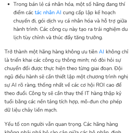
Trong bán lẻ cá nhân hóa, một số hãng đang thí
điểm các
tác nhân AI
cung cấp lập kế hoạch
chuyến đi, gói dịch vụ cá nhân hóa và hỗ trợ giữa
hành trình. Các công cụ này tạo ra trải nghiệm du
lịch tùy chỉnh và thúc đẩy tăng trưởng.
Trở thành một hãng hàng không ưu tiên
AI
không chỉ
là triển khai các công cụ thông minh; nó đòi hỏi sự
chuyển đổi được thực hiện theo từng giai đoạn. Đội
ngũ điều hành sẽ cần thiết lập một chương trình nghị
sự AI rõ ràng, thống nhất về các cơ hội ROI cao để
theo đuổi. Công ty sẽ cần thay thế IT hàng thập kỷ
tuổi bằng các nền tảng tích hợp, mô-đun cho phép
dữ liệu chảy liền mạch.
Yếu tố con người vẫn quan trọng. Các hãng hàng
không phải phá bỏ rào cản giữa các bộ phận, định