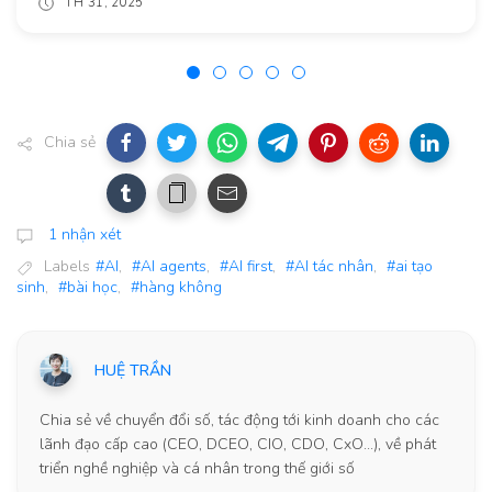
TH 31, 2025
Chia sẻ
1 nhận xét
Labels
#AI
,
#AI agents
,
#AI first
,
#AI tác nhân
,
#ai tạo
sinh
,
#bài học
,
#hàng không
HUỆ TRẦN
Chia sẻ về chuyển đổi số, tác động tới kinh doanh cho các
lãnh đạo cấp cao (CEO, DCEO, CIO, CDO, CxO...), về phát
triển nghề nghiệp và cá nhân trong thế giới số