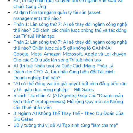
AI (Trí tuệ nhân tạo) Chuyển đổi số ngành Sản xuất và
Chuỗi Cung Ứng
AI định hình lại ngành quản lý tài sản (asset
management) thế nào
?
Phần 1: Làn sóng thứ 7: AI sẽ thay đổi ngành công nghệ
thế nào? Bối cảnh, các chiến lược phòng thủ và tác động
của Trí tuệ Nhân tạo
Phần 2: Làn sóng thứ 7: AI sẽ thay đổi ngành công nghệ
thế nào? Chiến lược của 5 gã khổng lồ GAMMA:
Google, Meta, Amazon, Microsoft, Apple và Lời khuyên
Cho các CIO trước làn sóng Trí tuệ nhân tạo
AI (trí tuệ Nhân tạo) và Cuộc Cách Mạng Pháp Lý
Dành cho CFO: AI tác nhân đang biến đổi Tài chính
Doanh nghiệp thế nào?
"AI có thể đóng vai trò giải quyết bất bình đẳng tiếp cận
y tế, giáo dục, nông nghiệp" - Bill Gates
5 cách Tác nhân AI (AI Agents) Giúp Các "Doanh nhân
Đơn thân" (Solopreneurs) Mở rộng Quy mô mà Không
cần Thuê nhân viên
3 Ngành AI Không Thể Thay Thế - Theo Dự Đoán Của
Bill Gates
10 ý tưởng thú vị để AI Tạo sinh cùng "làm cha mẹ"