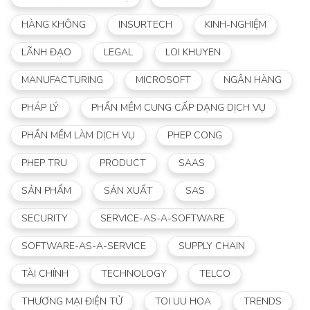
HÀNG KHÔNG
INSURTECH
KINH-NGHIỆM
LÃNH ĐẠO
LEGAL
LOI KHUYEN
MANUFACTURING
MICROSOFT
NGÂN HÀNG
PHÁP LÝ
PHẦN MỀM CUNG CẤP DẠNG DỊCH VỤ
PHẦN MỀM LÀM DỊCH VỤ
PHEP CONG
PHEP TRU
PRODUCT
SAAS
SẢN PHẨM
SẢN XUẤT
SAS
SECURITY
SERVICE-AS-A-SOFTWARE
SOFTWARE-AS-A-SERVICE
SUPPLY CHAIN
TÀI CHÍNH
TECHNOLOGY
TELCO
THƯƠNG MẠI ĐIỆN TỬ
TOI UU HOA
TRENDS