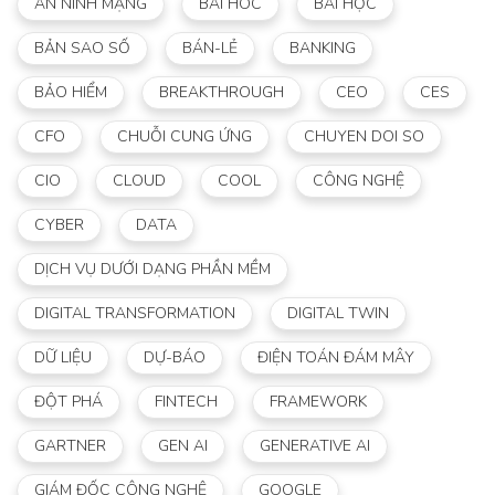
AN NINH MẠNG
BAI HOC
BÀI HỌC
BẢN SAO SỐ
BÁN-LẺ
BANKING
BẢO HIỂM
BREAKTHROUGH
CEO
CES
CFO
CHUỖI CUNG ỨNG
CHUYEN DOI SO
CIO
CLOUD
COOL
CÔNG NGHỆ
CYBER
DATA
DỊCH VỤ DƯỚI DẠNG PHẦN MỀM
DIGITAL TRANSFORMATION
DIGITAL TWIN
DỮ LIỆU
DỰ-BÁO
ĐIỆN TOÁN ĐÁM MÂY
ĐỘT PHÁ
FINTECH
FRAMEWORK
GARTNER
GEN AI
GENERATIVE AI
GIÁM ĐỐC CÔNG NGHỆ
GOOGLE