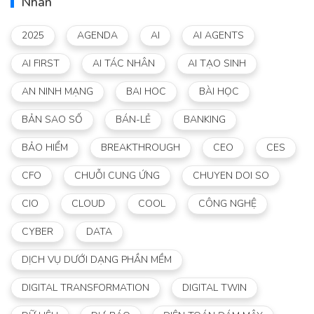
Nhãn
2025
AGENDA
AI
AI AGENTS
AI FIRST
AI TÁC NHÂN
AI TẠO SINH
AN NINH MẠNG
BAI HOC
BÀI HỌC
BẢN SAO SỐ
BÁN-LẺ
BANKING
BẢO HIỂM
BREAKTHROUGH
CEO
CES
CFO
CHUỖI CUNG ỨNG
CHUYEN DOI SO
CIO
CLOUD
COOL
CÔNG NGHỆ
CYBER
DATA
DỊCH VỤ DƯỚI DẠNG PHẦN MỀM
DIGITAL TRANSFORMATION
DIGITAL TWIN