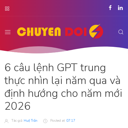
6 câu lệnh GPT trung
thực nhìn lại năm qua và
định hướng cho năm mới
2026
Tác giả
Huệ Trần
Posted at
07:17