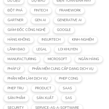
DỮ LIỆU
DỰ-BÁO
ĐIỆN TOÁN ĐÁM MÂY
ĐỘT PHÁ
FINTECH
FRAMEWORK
GARTNER
GEN AI
GENERATIVE AI
GIÁM ĐỐC CÔNG NGHỆ
GOOGLE
HÀNG KHÔNG
INSURTECH
KINH-NGHIỆM
LÃNH ĐẠO
LEGAL
LOI KHUYEN
MANUFACTURING
MICROSOFT
NGÂN HÀNG
PHÁP LÝ
PHẦN MỀM CUNG CẤP DẠNG DỊCH VỤ
PHẦN MỀM LÀM DỊCH VỤ
PHEP CONG
PHEP TRU
PRODUCT
SAAS
SẢN PHẨM
SẢN XUẤT
SAS
SECURITY
SERVICE-AS-A-SOFTWARE